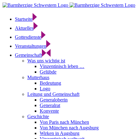
Zum
Inhalt
springen
Startseite
Aktuelles
Gottesdienste
Veranstaltungen
Gemeinschaft
Was uns wichtig ist
Vinzentinisch leben …
Gelübde
Mutterhaus
Bedeutung
Logo
Leitung und Gemeinschaft
Generaloberin
Generalrat
Konvente
Geschichte
Von Paris nach München
Von München nach Augsburg
Wirken in Augsburg
Vinzentinisch weltweit