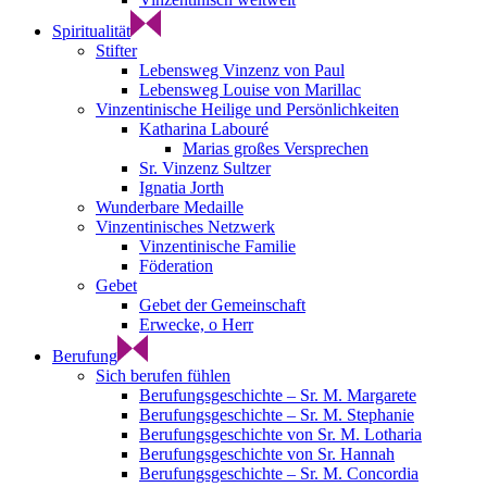
Spiritualität
Stifter
Lebensweg Vinzenz von Paul
Lebensweg Louise von Marillac
Vinzentinische Heilige und Persönlichkeiten
Katharina Labouré
Marias großes Versprechen
Sr. Vinzenz Sultzer
Ignatia Jorth
Wunderbare Medaille
Vinzentinisches Netzwerk
Vinzentinische Familie
Föderation
Gebet
Gebet der Gemeinschaft
Erwecke, o Herr
Berufung
Sich berufen fühlen
Berufungsgeschichte – Sr. M. Margarete
Berufungsgeschichte – Sr. M. Stephanie
Berufungsgeschichte von Sr. M. Lotharia
Berufungsgeschichte von Sr. Hannah
Berufungsgeschichte – Sr. M. Concordia