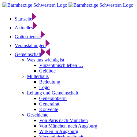
Zum
Inhalt
springen
Startseite
Aktuelles
Gottesdienste
Veranstaltungen
Gemeinschaft
Was uns wichtig ist
Vinzentinisch leben …
Gelübde
Mutterhaus
Bedeutung
Logo
Leitung und Gemeinschaft
Generaloberin
Generalrat
Konvente
Geschichte
Von Paris nach München
Von München nach Augsburg
Wirken in Augsburg
Vinzentinisch weltweit