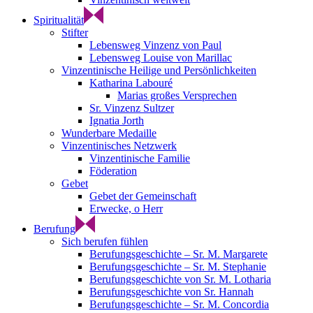
Spiritualität
Stifter
Lebensweg Vinzenz von Paul
Lebensweg Louise von Marillac
Vinzentinische Heilige und Persönlichkeiten
Katharina Labouré
Marias großes Versprechen
Sr. Vinzenz Sultzer
Ignatia Jorth
Wunderbare Medaille
Vinzentinisches Netzwerk
Vinzentinische Familie
Föderation
Gebet
Gebet der Gemeinschaft
Erwecke, o Herr
Berufung
Sich berufen fühlen
Berufungsgeschichte – Sr. M. Margarete
Berufungsgeschichte – Sr. M. Stephanie
Berufungsgeschichte von Sr. M. Lotharia
Berufungsgeschichte von Sr. Hannah
Berufungsgeschichte – Sr. M. Concordia