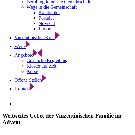
Berufung in unsere Gemeinschaft
Wege in die Gemeinschaft
Kandidatur
Postulat
Noviziat
Juniorat
Vinzentinischer Kreis
Werte
Angebote
Geistliche Begleitung
Kloster auf Zeit
Kurse
Offene Stellen
Kontakt
Zeige
grösseres
Bild
Weltweites Gebet der Vinzentinischen Familie im
Advent