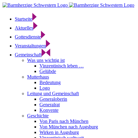
Zum
Inhalt
springen
Startseite
Aktuelles
Gottesdienste
Veranstaltungen
Gemeinschaft
Was uns wichtig ist
Vinzentinisch leben …
Gelübde
Mutterhaus
Bedeutung
Logo
Leitung und Gemeinschaft
Generaloberin
Generalrat
Konvente
Geschichte
Von Paris nach München
Von München nach Augsburg
Wirken in Augsburg
Vinzentinisch weltweit