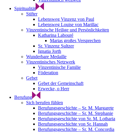
Spiritualität
Stifter
Lebensweg Vinzenz von Paul
Lebensweg Louise von Marillac
Vinzentinische Heilige und Persönlichkeiten
Katharina Labouré
Marias großes Versprechen
Sr. Vinzenz Sultzer
Ignatia Jorth
Wunderbare Medaille
Vinzentinisches Netzwerk
Vinzentinische Familie
Föderation
Gebet
Gebet der Gemeinschaft
Erwecke, o Herr
Berufung
Sich berufen fühlen
Berufungsgeschichte – Sr. M. Margarete
Berufungsgeschichte – Sr. M. Stephanie
Berufungsgeschichte von Sr. M. Lotharia
Berufungsgeschichte von Sr. Hannah
Berufungsgeschichte – Sr. M. Concordia