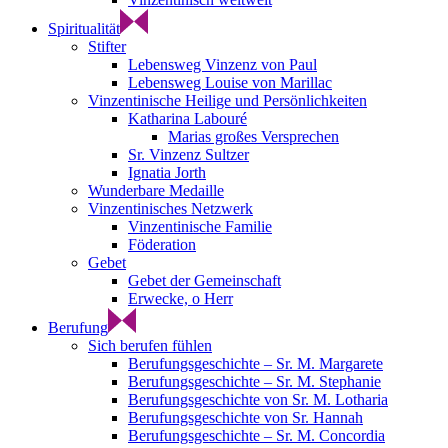
Spiritualität
Stifter
Lebensweg Vinzenz von Paul
Lebensweg Louise von Marillac
Vinzentinische Heilige und Persönlichkeiten
Katharina Labouré
Marias großes Versprechen
Sr. Vinzenz Sultzer
Ignatia Jorth
Wunderbare Medaille
Vinzentinisches Netzwerk
Vinzentinische Familie
Föderation
Gebet
Gebet der Gemeinschaft
Erwecke, o Herr
Berufung
Sich berufen fühlen
Berufungsgeschichte – Sr. M. Margarete
Berufungsgeschichte – Sr. M. Stephanie
Berufungsgeschichte von Sr. M. Lotharia
Berufungsgeschichte von Sr. Hannah
Berufungsgeschichte – Sr. M. Concordia